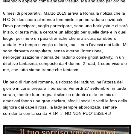
vivendolo appieno come andava vissuto. Ma andiamo per ordine.
6 mesi di preparativi. Marzo 2019 arriva a Roma la notizia che la
H.O.G. dedicherà al mondo femminile il primo raduno nazionale.
Devo partecipare, voglio partecipare, sono una harleysta e ci sarò.
Inizio, di testa mia, a cercare un alloggio per quelle date e in quel
luogo, per me e un paio di amiche che ero sicura sarebbero
andate. Ho tempo e voglia di farlo, ma… non l’avessi mai fatto. Mi
sono ritrovata catapultata, senza averne l’intenzione,
nell’organizzazione interna del raduno come ghost activity, in un
direttivo fantasma, composto da 4 donne. 2 road, 1 supervisore e
me, che tutto siamo tranne che fantasmi…
Un paio di riunioni romane, a ridosso del raduno, nell’attesa del
giorno in cui si prepara il borsone. Venerdì 27 settembre, in tarda
serata, mentre fuori regna il silenzio e dentro di te un mix di
emozioni fanno una gran caciara, sfogli i social e vedi le foto della
signora dai capelli rossi, la lady sempre abbronzata, sempre
sorridente con la scritta R.I.P. … NO NON PUO’ ESSERE!