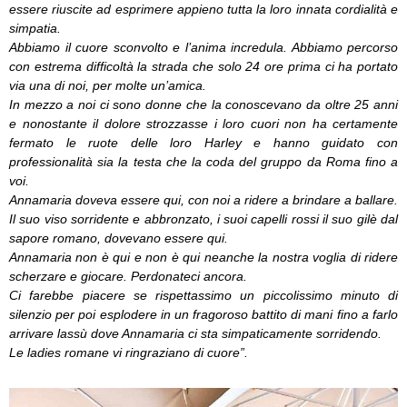
essere riuscite ad esprimere appieno tutta la loro innata cordialità e
simpatia.
Abbiamo il cuore sconvolto e l’anima incredula. Abbiamo percorso
con estrema difficoltà la strada che solo 24 ore prima ci ha portato
via una di noi, per molte un’amica.
In mezzo a noi ci sono donne che la conoscevano da oltre 25 anni
e nonostante il dolore strozzasse i loro cuori non ha certamente
fermato le ruote delle loro Harley e hanno guidato con
professionalità sia la testa che la coda del gruppo da Roma fino a
voi.
Annamaria doveva essere qui, con noi a ridere a brindare a ballare.
Il suo viso sorridente e abbronzato, i suoi capelli rossi il suo gilè dal
sapore romano, dovevano essere qui.
Annamaria non è qui e non è qui neanche la nostra voglia di ridere
scherzare e giocare. Perdonateci ancora.
Ci farebbe piacere se rispettassimo un piccolissimo minuto di
silenzio per poi esplodere in un fragoroso battito di mani fino a farlo
arrivare lassù dove Annamaria ci sta simpaticamente sorridendo.
Le ladies romane vi ringraziano di cuore”.