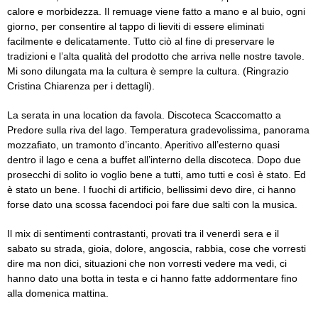
calore e morbidezza. Il remuage viene fatto a mano e al buio, ogni
giorno, per consentire al tappo di lieviti di essere eliminati
facilmente e delicatamente. Tutto ciò al fine di preservare le
tradizioni e l’alta qualità del prodotto che arriva nelle nostre tavole.
Mi sono dilungata ma la cultura è sempre la cultura. (Ringrazio
Cristina Chiarenza per i dettagli).
La serata in una location da favola. Discoteca Scaccomatto a
Predore sulla riva del lago. Temperatura gradevolissima, panorama
mozzafiato, un tramonto d’incanto. Aperitivo all’esterno quasi
dentro il lago e cena a buffet all’interno della discoteca. Dopo due
prosecchi di solito io voglio bene a tutti, amo tutti e così è stato. Ed
è stato un bene. I fuochi di artificio, bellissimi devo dire, ci hanno
forse dato una scossa facendoci poi fare due salti con la musica.
Il mix di sentimenti contrastanti, provati tra il venerdì sera e il
sabato su strada, gioia, dolore, angoscia, rabbia, cose che vorresti
dire ma non dici, situazioni che non vorresti vedere ma vedi, ci
hanno dato una botta in testa e ci hanno fatte addormentare fino
alla domenica mattina.