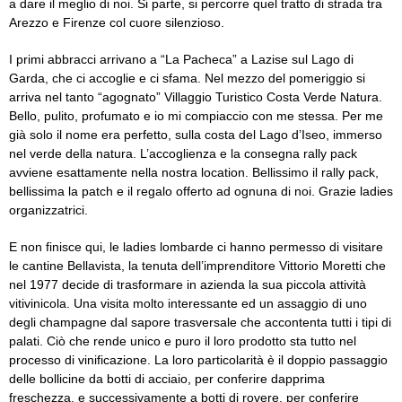
a dare il meglio di noi. Si parte, si percorre quel tratto di strada tra
Arezzo e Firenze col cuore silenzioso.
I primi abbracci arrivano a “La Pacheca” a Lazise sul Lago di
Garda, che ci accoglie e ci sfama. Nel mezzo del pomeriggio si
arriva nel tanto “agognato” Villaggio Turistico Costa Verde Natura.
Bello, pulito, profumato e io mi compiaccio con me stessa. Per me
già solo il nome era perfetto, sulla costa del Lago d’Iseo, immerso
nel verde della natura. L’accoglienza e la consegna rally pack
avviene esattamente nella nostra location. Bellissimo il rally pack,
bellissima la patch e il regalo offerto ad ognuna di noi. Grazie ladies
organizzatrici.
E non finisce qui, le ladies lombarde ci hanno permesso di visitare
le cantine Bellavista, la tenuta dell’imprenditore Vittorio Moretti che
nel 1977 decide di trasformare in azienda la sua piccola attività
vitivinicola. Una visita molto interessante ed un assaggio di uno
degli champagne dal sapore trasversale che accontenta tutti i tipi di
palati. Ciò che rende unico e puro il loro prodotto sta tutto nel
processo di vinificazione. La loro particolarità è il doppio passaggio
delle bollicine da botti di acciaio, per conferire dapprima
freschezza, e successivamente a botti di rovere, per conferire