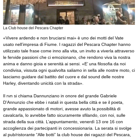
La Club house del Pescara Chapter
«Vivere ardendo e non bruciarsi mai» è uno dei motti del Vate
usato nell’impresa di Fiume. I ragazzi del Pescara Chapter hanno
utilizzato tale frase come inno alla vita, un invito a viverla attraverso
le fervide passioni che ci emozionano, che rendono viva la nostra
anima e danno gioia e serenità ai sensi. «E’ una filosofia da noi
condivisa, vissuta ogni qualvolta saliamo in sella alle nostre moto, ci
lasciamo guidare dal battito del cuore e dal sound delle nostre
Harley, diventando unicità con la strada».
Il rvn si chiama Dannunziano in onore del grande Gabriele
D’Annunzio che ebbe i natali in questa bella città e se il poeta,
grande appassionato di motori, avesse avuto la possibilità di
cavalcarla, lo avrebbe fatto sicuramente sfilando, con noi, sulle
strada della sua città. L’appuntamento, venerdì 13 ore 16 con
accoglienza dei partecipanti in concessionaria. La serata si svolge
al pub/ristorante “Alle botti” la club house dei ragazzi del Pescara,