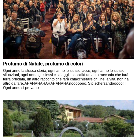
Profumo di Natale, profumo di colori
Ogni anno la stessa storia, ogni anno le stesse facce, ogni anno le stesse
situazioni, ogni anno gli stessi cicaleggi… eccallà un altro racconto che farà
terra bruciata, un altro racconto che farà chiacchierare chi, nella vita, non ha
altro da fare. AHAHAHAHAHAHAHAHA nooooooo. Sto scherzandooooo!!!
Ogni anno si provano