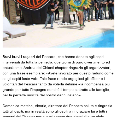
Bravi bravi i ragazzi del Pescara, che hanno donato agli ospiti
intervenuti da tutta la penisola, due giorni di puro divertimento ed
entusiasmo. Andrea del Chianti chapter ringrazia gli organizzatori,
con una frase esemplare: «Avete lavorato per questo raduno come
se gli ospiti foste voi». Tale frase rende orgogliosi gli officer e i
volontari del Pescara tanto da volerla definire «la ricompensa più
grande per tutto l’impegno nonché il tempo sottratto alle famiglie,
per la perfetta riuscita del nostro dannunziano».
Domenica mattina, Vittorio, direttore del Pescara saluta e ringrazia
tutti gli ospiti, ma in realtà sono gli ospiti a ringraziare lui e tutti i
ragazzi del Chapter per averci donato due giorni di pura gioia.