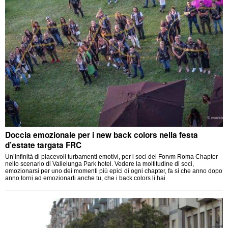
Doccia emozionale per i new back colors nella festa
d’estate targata FRC
Un’infinità di piacevoli turbamenti emotivi, per i soci del Forvm Roma Chapter
nello scenario di Vallelunga Park hotel. Vedere la moltitudine di soci,
emozionarsi per uno dei momenti più epici di ogni chapter, fa sì che anno dopo
anno torni ad emozionarti anche tu, che i back colors li hai