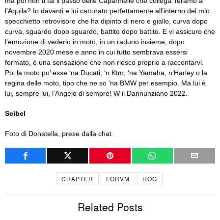
ma poi non ti fai il passo delle Capannelle che collega Teramo a
l’Aquila? Io davanti e lui catturato perfettamente all’interno del mio
specchietto retrovisore che ha dipinto di nero e giallo, curva dopo
curva, sguardo dopo sguardo, battito dopo battito. E vi assicuro che
l’emozione di vederlo in moto, in un raduno insieme, dopo
novembre 2020 mese e anno in cui tutto sembrava essersi
fermato, è una sensazione che non riesco proprio a raccontarvi.
Poi la moto po’ esse ‘na Ducati, ‘n Ktm, ‘na Yamaha, n’Harley o la
regina delle moto, tipo che ne so ‘na BMW per esempio. Ma lui è
lui, sempre lui, l’Angelo di sempre! W il Dannunziano 2022.
Scibel
Foto di Donatella, prese dalla chat
CHAPTER
FORVM
HOG
Related Posts