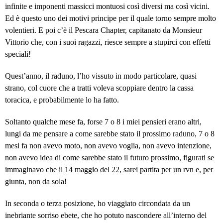
infinite e imponenti massicci montuosi così diversi ma così vicini.
Ed è questo uno dei motivi principe per il quale torno sempre molto
volentieri. E poi c’è il Pescara Chapter, capitanato da Monsieur
Vittorio che, con i suoi ragazzi, riesce sempre a stupirci con effetti
speciali!
Quest’anno, il raduno, l’ho vissuto in modo particolare, quasi
strano, col cuore che a tratti voleva scoppiare dentro la cassa
toracica, e probabilmente lo ha fatto.
Soltanto qualche mese fa, forse 7 o 8 i miei pensieri erano altri,
lungi da me pensare a come sarebbe stato il prossimo raduno, 7 o 8
mesi fa non avevo moto, non avevo voglia, non avevo intenzione,
non avevo idea di come sarebbe stato il futuro prossimo, figurati se
immaginavo che il 14 maggio del 22, sarei partita per un rvn e, per
giunta, non da sola!
In seconda o terza posizione, ho viaggiato circondata da un
inebriante sorriso ebete, che ho potuto nascondere all’interno del