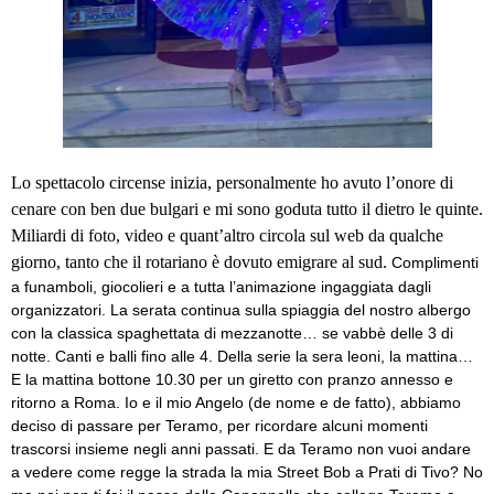
Lo spettacolo circense inizia, personalmente ho avuto l’onore di
cenare con ben due bulgari e mi sono goduta tutto il dietro le quinte.
Miliardi di foto, video e quant’altro circola sul web da qualche
giorno, tanto che il rotariano è dovuto emigrare al sud.
Complimenti
a funamboli, giocolieri e a tutta l’animazione ingaggiata dagli
organizzatori. La serata continua sulla spiaggia del nostro albergo
con la classica spaghettata di mezzanotte… se vabbè delle 3 di
notte. Canti e balli fino alle 4. Della serie la sera leoni, la mattina…
E la mattina bottone 10.30 per un giretto con pranzo annesso e
ritorno a Roma. Io e il mio Angelo (de nome e de fatto), abbiamo
deciso di passare per Teramo, per ricordare alcuni momenti
trascorsi insieme negli anni passati. E da Teramo non vuoi andare
a vedere come regge la strada la mia Street Bob a Prati di Tivo? No