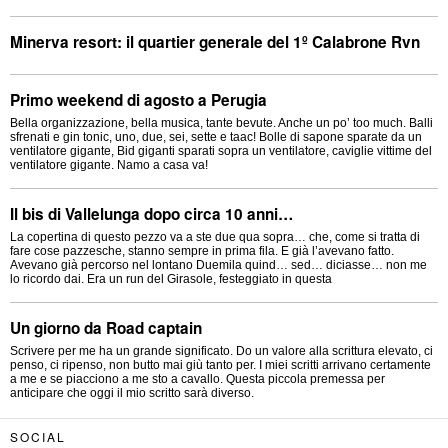
Minerva resort: il quartier generale del 1º Calabrone Rvn
Primo weekend di agosto a Perugia
Bella organizzazione, bella musica, tante bevute. Anche un po’ too much. Balli
sfrenati e gin tonic, uno, due, sei, sette e taac! Bolle di sapone sparate da un
ventilatore gigante, Bid giganti sparati sopra un ventilatore, caviglie vittime del
ventilatore gigante. Namo a casa va!
Il bis di Vallelunga dopo circa 10 anni…
La copertina di questo pezzo va a ste due qua sopra… che, come si tratta di
fare cose pazzesche, stanno sempre in prima fila. E già l’avevano fatto.
Avevano già percorso nel lontano Duemila quind… sed… diciasse… non me
lo ricordo dai. Era un run del Girasole, festeggiato in questa
Un giorno da Road captain
Scrivere per me ha un grande significato. Do un valore alla scrittura elevato, ci
penso, ci ripenso, non butto mai giù tanto per. I miei scritti arrivano certamente
a me e se piacciono a me sto a cavallo. Questa piccola premessa per
anticipare che oggi il mio scritto sarà diverso.
SOCIAL